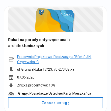
y
:
Rabat na porady dotyczące analiz
architektonicznych
Pracownia Projektowo-Realizacyjna "Efekt" J.N.
Czyżewska. C
ul. Grunwaldzka 17/23, 76-270 Ustka
event
07.05.2026
Zniżka procentowa:
10%
Grupy:
Posiadacze Usteckiej Karty Mieszkańca
G
r
Zobacz usługę
u