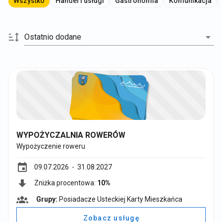
Wszystko
Handel i usługi
Gastronomia
Komunikacja
Ostatnio dodane
WYPOŻYCZALNIA ROWERÓW
Wypożyczenie roweru
event
09.07.2026
- 31.08.2027
Zniżka procentowa:
10%
Grupy:
Posiadacze Usteckiej Karty Mieszkańca
G
r
Zobacz usługę