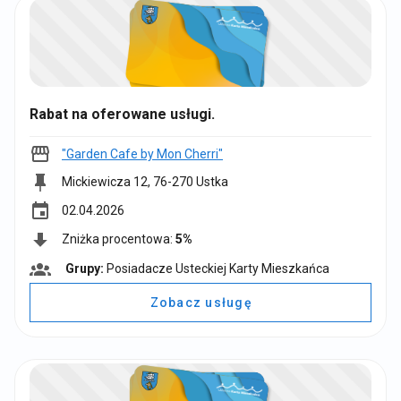
:
Rabat na oferowane usługi.
"Garden Cafe by Mon Cherri"
Mickiewicza 12, 76-270 Ustka
event
02.04.2026
Zniżka procentowa:
5%
Grupy:
Posiadacze Usteckiej Karty Mieszkańca
G
r
Zobacz usługę
u
p
y
: