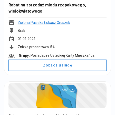
Rabat na sprzedaż miodu rzepakowego,
wielokwiatowego
Zielona Pasieka Łukasz Groszek
Brak
event
01.01.2021
Zniżka procentowa:
5%
Grupy:
Posiadacze Usteckiej Karty Mieszkańca
G
r
Zobacz usługę
u
p
y
: