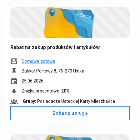
y
:
Rabat na zakup produktów i artykułów
Domowe gotowe
Bulwar Portowy 8, 76-270 Ustka
event
25.06.2026
Zniżka procentowa:
20%
Grupy:
Posiadacze Usteckiej Karty Mieszkańca
G
r
Zobacz usługę
u
p
y
: