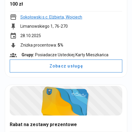
100 zł
Sokołowski s.c. Elżbieta, Wojciech
Limanowskiego 1, 76-270
event
28.10.2025
Zniżka procentowa:
5%
Grupy:
Posiadacze Usteckiej Karty Mieszkańca
G
r
Zobacz usługę
u
p
y
:
Rabat na zestawy prezentowe