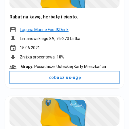
Rabat na kawę, herbatę i ciasto.
Laguna Marine Food&Drink
Limanowskiego 8A, 76-270 Ustka
event
15.06.2021
Zniżka procentowa:
10%
Grupy:
Posiadacze Usteckiej Karty Mieszkańca
G
r
Zobacz usługę
u
p
y
: