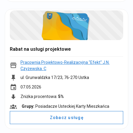
p
y
:
Rabat na usługi projektowe
Pracownia Projektowo-Realizacyjna "Efekt" J.N.
Czyżewska. C
ul. Grunwaldzka 17/23, 76-270 Ustka
event
07.05.2026
Zniżka procentowa:
5%
Grupy:
Posiadacze Usteckiej Karty Mieszkańca
G
r
Zobacz usługę
u
p