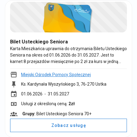
:
Bilet Usteckiego Seniora
Karta Mieszkańca uprawnia do otrzymania Biletu Usteckiego
Seniora na okres od 01.06.2026 do 31.05.2027. Jest to
karnet 8 przejazdów miesięcznie po 2 zł za kurs w jedną
stronę na trasie Ustka - Słupsk - Ustka. Uprawnieni do
odbioru biletów są mieszkańcy Ustki, którzy ukończyli 70 lat.
Miejski Ośrodek Pomocy Społecznej
Przewoźnicy realizujący usługę: PKS, Ramzes, Nord
Ks. Kardynała Wyszyńskiego 3, 76-270 Ustka
Ekspress. Aby móc skorzystać z usługi pobierz Bilet
event
Usteckiego Seniora w Miejskim Ośrodku Pomocy
01.06.2026
- 31.05.2027
Społecznej.
Usługi z określoną ceną:
2zł
Grupy:
Bilet Usteckiego Seniora 70+
G
r
Zobacz usługę
u
p