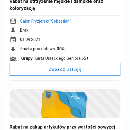
Rabat na strzyżenie męskie i damskie oraz
koloryzację
Salon Fryzjerski "Sebastian"
Brak
event
01.09.2021
Zniżka procentowa:
30%
Grupy:
Karta Usteckiego Seniora 65+
G
r
Zobacz usługę
u
p
y
:
Rabat na zakup artykułów przy wartości powyżej