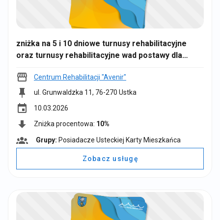
zniżka na 5 i 10 dniowe turnusy rehabilitacyjne
oraz turnusy rehabilitacyjne wad postawy dla
dzieci.
Centrum Rehabilitacji "Avenir"
ul. Grunwaldzka 11, 76-270 Ustka
event
10.03.2026
Zniżka procentowa:
10%
Grupy:
Posiadacze Usteckiej Karty Mieszkańca
G
r
Zobacz usługę
u
p
y
: