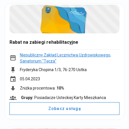
y
:
Rabat na zabiegi rehabilitacyjne
Niepubliczny Zakład Lecznictwa Uzdrowiskowego,
Sanatorium "Tęcza"
Fryderyka Chopina 1/3, 76-270 Ustka
event
05.04.2023
Zniżka procentowa:
10%
Grupy:
Posiadacze Usteckiej Karty Mieszkańca
G
r
Zobacz usługę
u
p
y