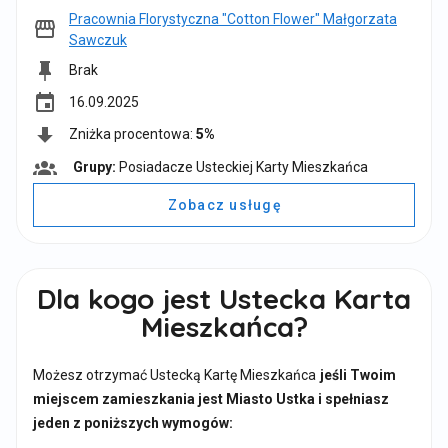
Pracownia Florystyczna "Cotton Flower" Małgorzata
Sawczuk
Brak
event
16.09.2025
Zniżka procentowa:
5%
Grupy:
Posiadacze Usteckiej Karty Mieszkańca
G
r
Zobacz usługę
u
p
y
:
Dla kogo jest Ustecka Karta
Mieszkańca?
Możesz otrzymać Ustecką Kartę Mieszkańca
jeśli Twoim
miejscem zamieszkania jest Miasto Ustka i spełniasz
jeden z poniższych wymogów: