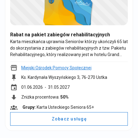
Rabat na pakiet zabiegów rehabilitacyjnych
Karta mieszkańca uprawnia Seniorów którzy ukończyli 65 lat
do skorzystania z zabiegów rehabilitacyjnych z tzw. Pakietu
Rehabilitacyjnego, który realizowany jest w hotelu Grand
Lubicz. Senior wybiera spośród 4 Pakietów (kardiologiczny,
reumatyczny, zdrowy kręgosłup, neurologiczny) jeden, który
Miejski Ośrodek Pomocy Społecznej
raz w roku (tj. od 01.06.2026 do 31.05.2027) jest
Ks. Kardynała Wyszyńskiego 3, 76-270 Ustka
dofinansowany w 50% przez Miejski Ośrodek Pomocy
event
Społecznej w Ustce. Zapraszamy do korzystania z usługi.
01.06.2026
- 31.05.2027
Zniżka procentowa:
50%
Grupy:
Karta Usteckiego Seniora 65+
G
r
Zobacz usługę
u
p
y