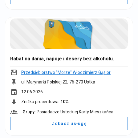
u
p
y
:
Rabat na dania, napoje i desery bez alkoholu.
Przedsiębiorstwo "Morze" Włodzimierz Gąsior
ul. Marynarki Polskiej 22, 76-270 Ustka
event
12.06.2026
Zniżka procentowa:
10%
Grupy:
Posiadacze Usteckiej Karty Mieszkańca
G
r
Zobacz usługę
u
p