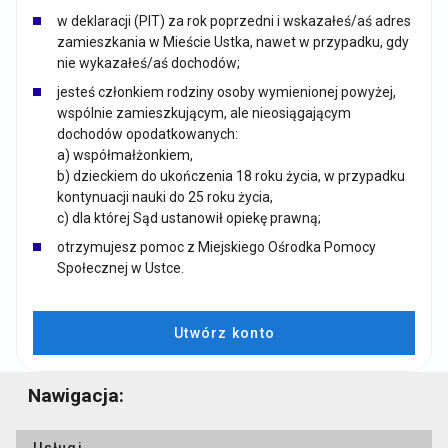
w deklaracji (PIT) za rok poprzedni i wskazałeś/aś adres
zamieszkania w Mieście Ustka, nawet w przypadku, gdy
nie wykazałeś/aś dochodów;
jesteś członkiem rodziny osoby wymienionej powyżej,
wspólnie zamieszkującym, ale nieosiągającym
dochodów opodatkowanych:
a) współmałżonkiem,
b) dzieckiem do ukończenia 18 roku życia, w przypadku
kontynuacji nauki do 25 roku życia,
c) dla której Sąd ustanowił opiekę prawną;
otrzymujesz pomoc z Miejskiego Ośrodka Pomocy
Społecznej w Ustce.
Utwórz konto
Nawigacja:
Usługi