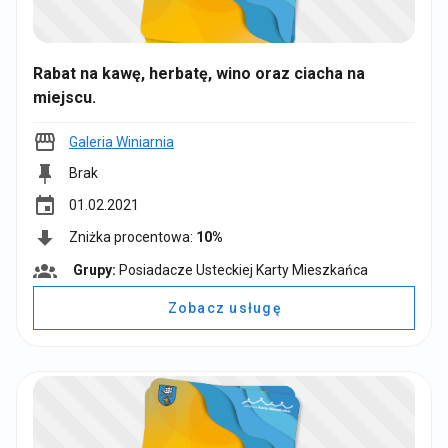
Rabat na kawę, herbatę, wino oraz ciacha na
miejscu.
Galeria Winiarnia
Brak
event
01.02.2021
Zniżka procentowa:
10%
Grupy:
Posiadacze Usteckiej Karty Mieszkańca
G
r
Zobacz usługę
u
p
y
: