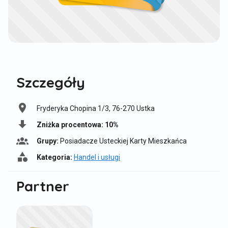
Szczegóły
Fryderyka Chopina 1/3, 76-270 Ustka
L
o
Zniżka procentowa:
10%
T
k
y
Grupy:
Posiadacze Usteckiej Karty Mieszkańca
a
G
p
l
r
Kategoria:
Handel i usługi
z
K
i
u
n
a
z
p
Partner
i
t
a
y
ż
e
c
:
k
g
j
i
o
a
r