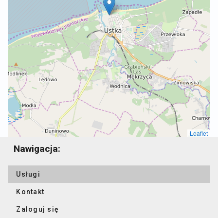
a
Leaflet
Nawigacja:
Usługi
Kontakt
Zaloguj się