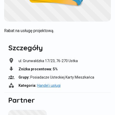
Rabat na usługę projektową.
Szczegóły
ul. Grunwaldzka 17/23, 76-270 Ustka
L
o
Zniżka procentowa:
5%
T
k
y
Grupy:
Posiadacze Usteckiej Karty Mieszkańca
a
G
p
l
r
Kategoria:
Handel i usługi
z
K
i
u
n
a
z
p
Partner
i
t
a
y
ż
e
c
:
k
g
j
i