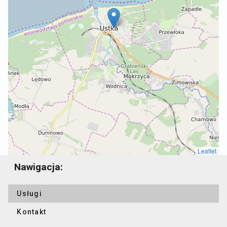
r
a
Leaflet
Nawigacja:
Usługi
Kontakt