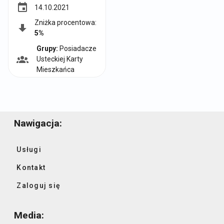
event
14.10.2021
Zniżka procentowa:
5%
Grupy:
Posiadacze
Usteckiej Karty
G
Mieszkańca
r
u
p
y
:
Nawigacja:
Usługi
Kontakt
Zaloguj się
Media: