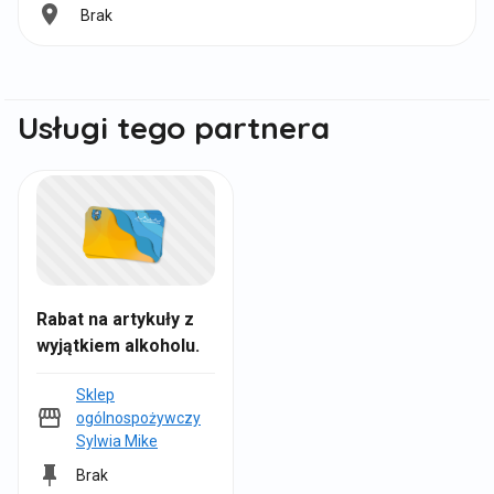
l
Brak
c
L
:
j
o
a
k
:
a
Usługi tego partnera
l
i
z
a
c
j
a
:
Rabat na artykuły z
wyjątkiem alkoholu.
Sklep
ogólnospożywczy
Sylwia Mike
Brak